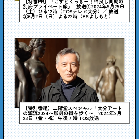
【特番PR】「こすとくっきー！仲良し同期の
別府プライベート旅」_放送①2024年5月25日
（土）ひる12時（TOSテレビ大分）／ 放送
②6月2日（日）よる22時（BSよしもと）
【特別番組】二階堂スペシャル「大分アート
の源流2024〜彫刻の街を歩く〜」2024年2月
23日（金・祝）午後７時 TOS放送