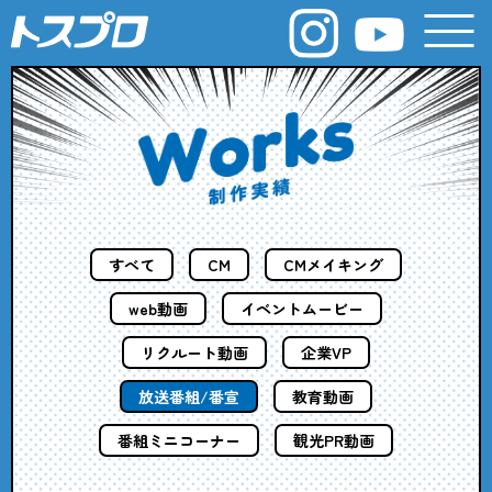
すべて
CM
CMメイキング
web動画
イベントムービー
リクルート動画
企業VP
放送番組/番宣
教育動画
番組ミニコーナー
観光PR動画