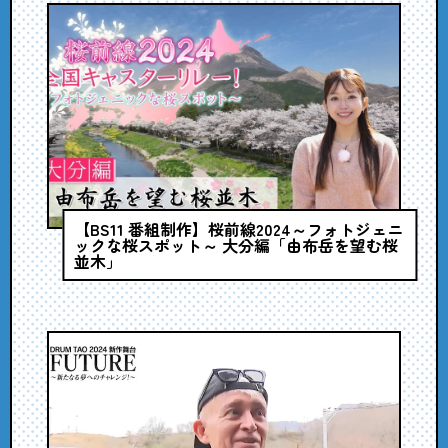
【BS11 番組制作】桜前線2024～フォトジェニ
ックな桜スポット～ 大分編「由布岳を望む桜
並木」