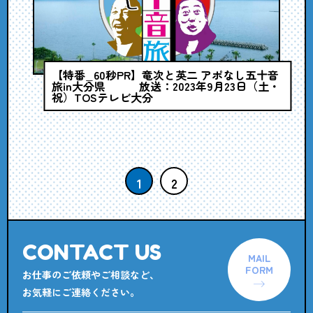
【特番_60秒PR】竜次と英二 アポなし五十音
旅in大分県 放送：2023年9月23日（土・
祝）TOSテレビ大分
1
2
CONTACT US
MAIL
FORM
お仕事のご依頼やご相談など、
お気軽にご連絡ください。