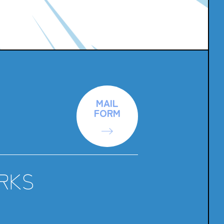
MAIL
、
FORM
RKS